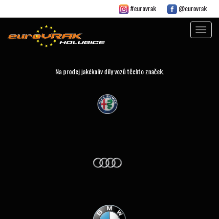
#eurovrak
@eurovrak
Toggle
navigat
Na prodej jakékoliv díly vozů těchto značek.